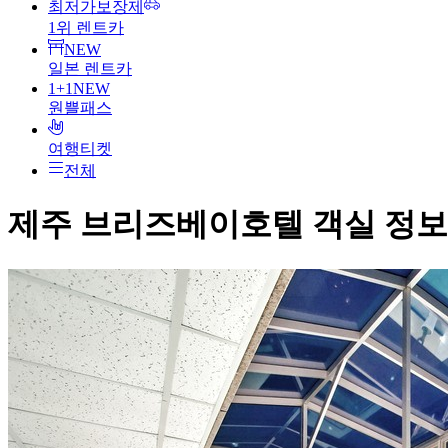
최저가보장제
1위 렌트카
NEW
일본 렌트카
1+1
NEW
원쁠패스
여행티켓
전체
제주 브리즈베이호텔
객실 정보