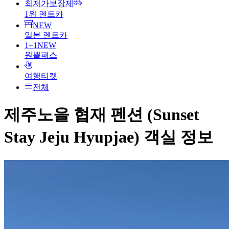
최저가보장제
1위 렌트카
NEW
일본 렌트카
1+1
NEW
원쁠패스
여행티켓
전체
제주노을 협재 펜션 (Sunset
Stay Jeju Hyupjae)
객실 정보