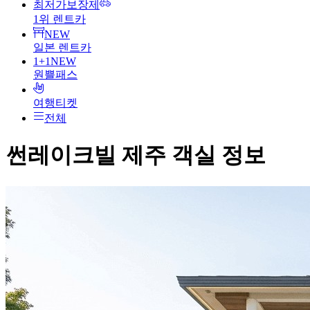
최저가보장제
1위 렌트카
NEW
일본 렌트카
1+1
NEW
원쁠패스
여행티켓
전체
썬레이크빌 제주
객실 정보