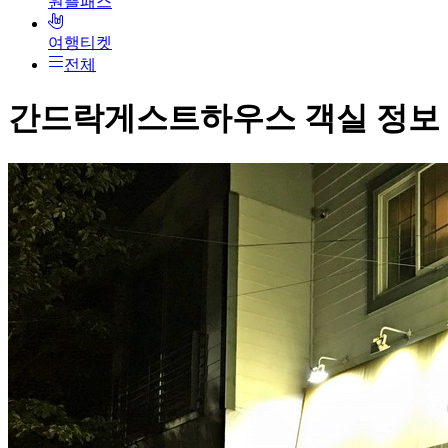
원쁠패스
여행티켓
전체
간드락게스트하우스
객실 정보