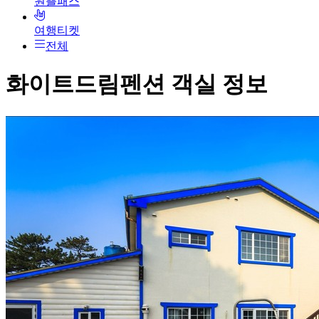
원쁠패스
여행티켓
전체
화이트드림펜션
객실 정보