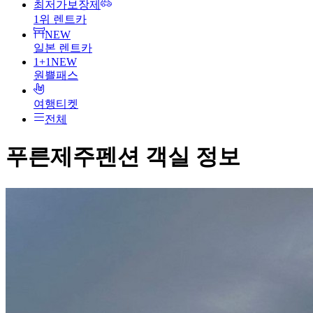
최저가보장제
1위 렌트카
NEW
일본 렌트카
1+1
NEW
원쁠패스
여행티켓
전체
푸른제주펜션
객실 정보