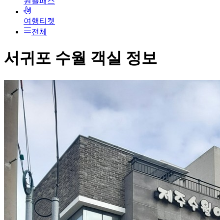
원쁠패스
여행티켓
전체
서귀포 수월
객실 정보