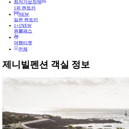
최저가보장제
1위 렌트카
NEW
일본 렌트카
1+1
NEW
원쁠패스
여행티켓
전체
제니빌펜션
객실 정보