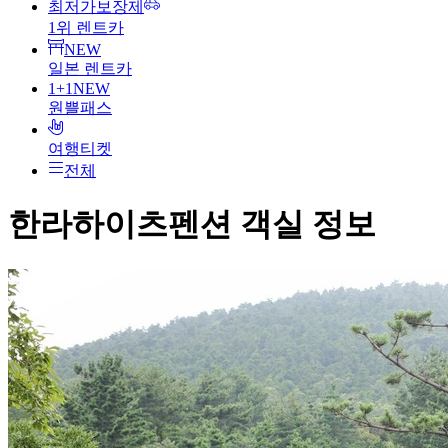
최저가보장제
1위 렌트카
NEW
일본 렌트카
1+1
NEW
원쁠패스
여행티켓
전체
한라하이츠펜션
객실 정보