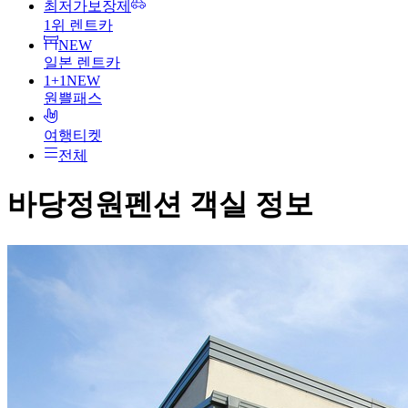
최저가보장제
1위 렌트카
NEW
일본 렌트카
1+1
NEW
원쁠패스
여행티켓
전체
바당정원펜션
객실 정보