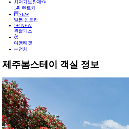
최저가보장제
1위 렌트카
NEW
일본 렌트카
1+1
NEW
원쁠패스
여행티켓
전체
제주봄스테이
객실 정보