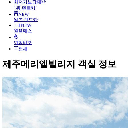
최저가보장제
1위 렌트카
NEW
일본 렌트카
1+1
NEW
원쁠패스
여행티켓
전체
제주메리엘빌리지
객실 정보