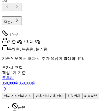
1
/
3
51번가
119
m²
기준
4
명 / 최대
6
명
독채형, 복층형, 분리형
기준 인원에서 초과 시 추가 요금이 발생합니다.
부가세 포함
객실 1개 기준
룸온리
350,000
원
350,000
원
편의 시설
편의 시설
이용 안내
이용 안내
위치
위치
리뷰
리뷰
금연